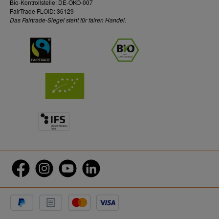
Bio-Kontrollstelle: DE-ÖKO-007
FairTrade FLOID: 36129
Das Fairtrade-Siegel steht für fairen Handel.
twt.widget.communities.facebook.name
twt.widget.communities.instagram.name
twt.widget.communities.youtube.name
twt.widget.communities.linkedin.name
Paypal
Rechnungskauf
Kreditkarte