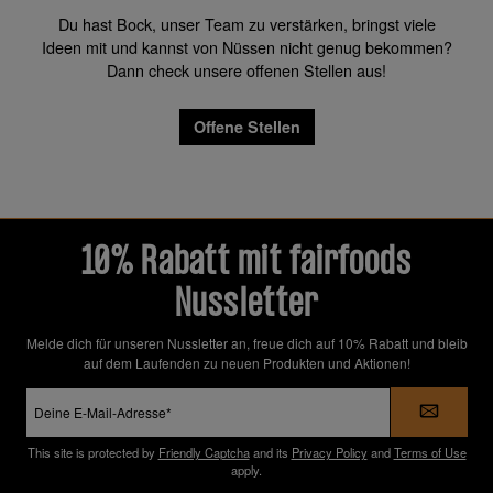
Du hast Bock, unser Team zu verstärken, bringst viele
Ideen mit und kannst von Nüssen nicht genug bekommen?
Dann check unsere offenen Stellen aus!
Offene Stellen
10% Rabatt mit fairfoods
Nussletter
Melde dich für unseren Nussletter an, freue dich auf 10% Rabatt und bleib
auf dem Laufenden zu neuen Produkten und Aktionen!
E-
Mail-
Adresse
*
This site is protected by
Friendly Captcha
and its
Privacy Policy
and
Terms of Use
apply.