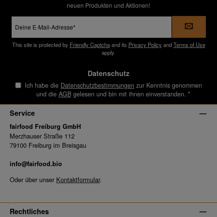
neuen Produkten und Aktionen!
E-
Mail-
Adresse
*
This site is protected by
Friendly Captcha
and its
Privacy Policy
and
Terms of Use
apply.
Datenschutz
Ich habe die
Datenschutzbestimmungen
zur Kenntnis genommen
und die
AGB
gelesen und bin mit ihnen einverstanden.
*
Service
fairfood Freiburg GmbH
Merzhauser Straße 112
79100 Freiburg im Breisgau
info@fairfood.bio
Oder über unser
Kontaktformular
.
Rechtliches