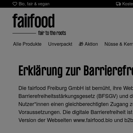
Bio, fair & vegan
Koste
m Hauptinhalt springen
Zur Suche springen
Zur Hauptnavigation springen
Alle Produkte
Unverpackt
🎁 Aktion
Nüsse & Ker
Erklärung zur Barrierefr
Die fairfood Freiburg GmbH ist bemüht, ihre We
Barrierefreiheitsstärkungsgesetz (BFSGV) und 
Nutzer*innen einen gleichberechtigten Zugang 
Voraussetzungen. Die digitale Barrierefreiheit ist
Version der Webseiten www.fairfood.bio und b2b