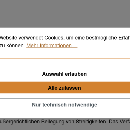
Website verwendet Cookies, um eine bestmögliche Erfa
 zu können.
Mehr Informationen ...
die Barrierefreiheit betreffen, an die Schlichtungsstell
Auswahl erlauben
 mit Behinderungen wenden:
Alle zulassen
Nur technisch notwendige
/Webs/SchliBGG/DE/AS/startseite/startseite-node.html
ßergerichtlichen Beilegung von Streitigkeiten. Das Verfa