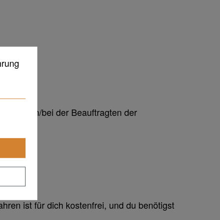
hrung
e BGG beim/bei der Beauftragten der
hren ist für dich kostenfrei, und du benötigst