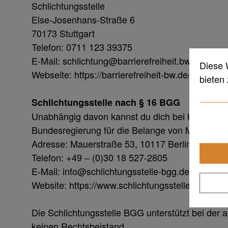
Schlichtungsstelle
Else-Josenhans-Straße 6
70173 Stuttgart
Telefon: 0711 123 39375
E-Mail: schlichtung@barrierefreiheit.bwl.de
Diese 
Webseite: https://barrierefreiheit-bw.de/
bieten
Schlichtungsstelle nach § 16 BGG
Unabhängig davon kannst du dich bei Konflikten, 
Bundesregierung für die Belange von Menschen
Adresse: Mauerstraße 53, 10117 Berlin
Telefon: +49 – (0)30 18 527-2805
E-Mail: info@schlichtungsstelle-bgg.de
Website: https://www.schlichtungsstelle-bgg.de
Die Schlichtungsstelle BGG unterstützt bei der au
keinen Rechtsbeistand.