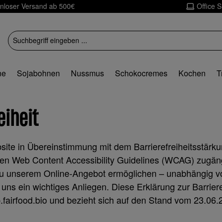
nloser Versand ab 500€
Office 
ne
Sojabohnen
Nussmus
Schokocremes
Kochen
T
eiheit
bsite in Übereinstimmung mit dem Barrierefreiheitsstä
den Web Content Accessibility Guidelines (WCAG) zugän
zu unserem Online-Angebot ermöglichen – unabhängig vo
 uns ein wichtiges Anliegen. Diese Erklärung zur Barrierefr
.fairfood.bio und bezieht sich auf den Stand vom 23.06.