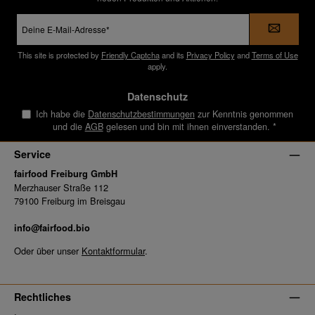
E-
Mail-
Adresse
*
This site is protected by
Friendly Captcha
and its
Privacy Policy
and
Terms of Use
apply.
Datenschutz
Ich habe die
Datenschutzbestimmungen
zur Kenntnis genommen
und die
AGB
gelesen und bin mit ihnen einverstanden.
*
Service
fairfood Freiburg GmbH
Merzhauser Straße 112
79100 Freiburg im Breisgau
info@fairfood.bio
Oder über unser
Kontaktformular
.
Rechtliches