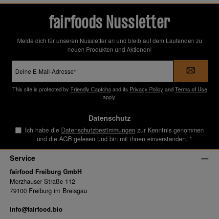
fairfoods Nussletter
Melde dich für unseren Nussletter an und bleib auf dem Laufenden zu
neuen Produkten und Aktionen!
E-
Mail-
Adresse
*
This site is protected by
Friendly Captcha
and its
Privacy Policy
and
Terms of Use
apply.
Datenschutz
Ich habe die
Datenschutzbestimmungen
zur Kenntnis genommen
und die
AGB
gelesen und bin mit ihnen einverstanden.
*
Service
fairfood Freiburg GmbH
Merzhauser Straße 112
79100 Freiburg im Breisgau
info@fairfood.bio