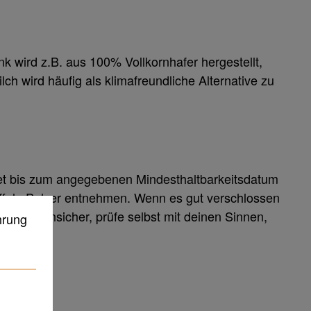
ink wird z.B. aus 100% Vollkornhafer hergestellt,
ch wird häufig als klimafreundliche Alternative zu
fnet bis zum angegebenen Mindesthaltbarkeitsdatum
Löffeln Pulver entnehmen. Wenn es gut verschlossen
ist du unsicher, prüfe selbst mit deinen Sinnen,
hrung