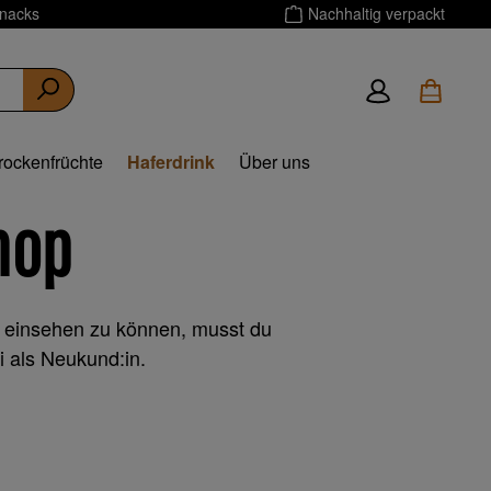
Snacks
Nachhaltig verpackt
rockenfrüchte
Haferdrink
Über uns
hop
 einsehen zu können, musst du
ei als Neukund:in.