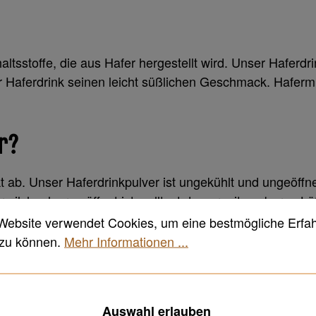
altsstoffe, die aus Hafer hergestellt wird. Unser Haferdr
r Haferdrink seinen leicht süßlichen Geschmack. Hafermil
r?
kt ab. Unser Haferdrinkpulver ist ungekühlt und ungeöf
ilchpulver geöffnet ist, solltest du nur mit sauberen 
r mehrere Wochen nach der erstmaligen Öffnung haltbar. B
Website verwendet Cookies, um eine bestmögliche Erfa
 zu können.
Mehr Informationen ...
Auswahl erlauben