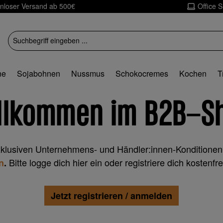
nloser Versand ab 500€
Office 
ne
Sojabohnen
Nussmus
Schokocremes
Kochen
T
llkommen im B2B-S
xklusiven Unternehmens- und Händler:innen-Konditionen
Bitte logge dich hier ein oder registriere dich kostenfr
n
.
Jetzt registrieren / anmelden