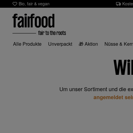
Bio, fair & vegan
Koste
m Hauptinhalt springen
Zur Suche springen
Zur Hauptnavigation springen
Alle Produkte
Unverpackt
🎁 Aktion
Nüsse & Ker
Wi
Um unser Sortiment und die e
angemeldet sei