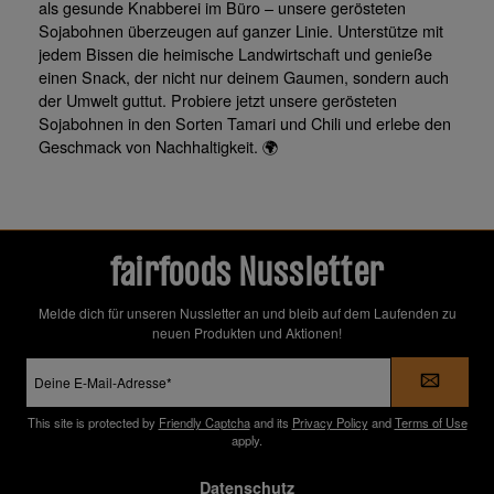
als gesunde Knabberei im Büro – unsere gerösteten
Sojabohnen überzeugen auf ganzer Linie. Unterstütze mit
jedem Bissen die heimische Landwirtschaft und genieße
einen Snack, der nicht nur deinem Gaumen, sondern auch
der Umwelt guttut. Probiere jetzt unsere gerösteten
Sojabohnen in den Sorten Tamari und Chili und erlebe den
Geschmack von Nachhaltigkeit. 🌍
fairfoods Nussletter
Melde dich für unseren Nussletter an und bleib auf dem Laufenden zu
neuen Produkten und Aktionen!
E-
Mail-
Adresse
*
This site is protected by
Friendly Captcha
and its
Privacy Policy
and
Terms of Use
apply.
Datenschutz