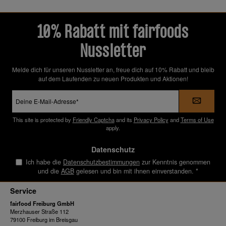
10% Rabatt mit fairfoods
Nussletter
Melde dich für unseren Nussletter an, freue dich auf 10% Rabatt und bleib
auf dem Laufenden zu neuen Produkten und Aktionen!
E-
Mail-
Adresse
*
This site is protected by
Friendly Captcha
and its
Privacy Policy
and
Terms of Use
apply.
Datenschutz
Ich habe die
Datenschutzbestimmungen
zur Kenntnis genommen
und die
AGB
gelesen und bin mit ihnen einverstanden.
*
Service
fairfood Freiburg GmbH
Merzhauser Straße 112
79100 Freiburg im Breisgau