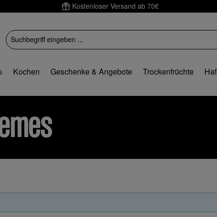
Kostenloser Versand ab 70€
s
Kochen
Geschenke & Angebote
Trockenfrüchte
Haf
remes