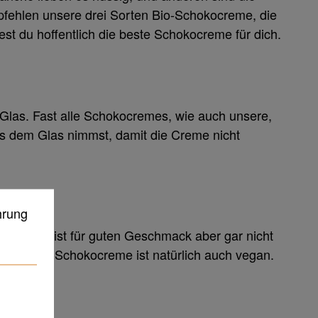
mpfehlen unsere drei Sorten Bio-Schokocreme, die
t du hoffentlich die beste Schokocreme für dich.
Glas. Fast alle Schokocremes, wie auch unsere,
s dem Glas nimmst, damit die Creme nicht
hrung
ver. Das ist für guten Geschmack aber gar nicht
Unsere Bio-Schokocreme ist natürlich auch vegan.