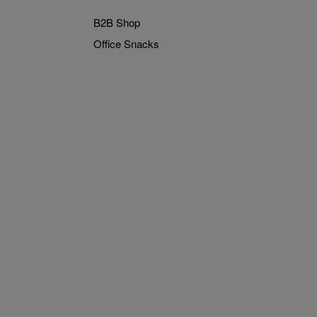
B2B Shop
Office Snacks
ook.name
s.instagram.name
munities.youtube.name
et.communities.linkedin.name