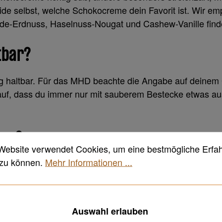
ide selbst, welche Schokocreme dein Favorit ist. Wir e
de-Erdnuss, Haselnuss-Nougat und Cashew-Vanille findes
tbar?
g haltbar. Für das MHD beachte die Angabe auf deinem 
auf, dass du immer nur mit sauberem Bestecke etwas au
gan?
Website verwendet Cookies, um eine bestmögliche Erfa
 zu können.
Mehr Informationen ...
 Immer noch enthalten viele Schoko-Aufstriche Milchpul
rogerien findest du mittlerweile vegane Schokocremes. 
Auswahl erlauben