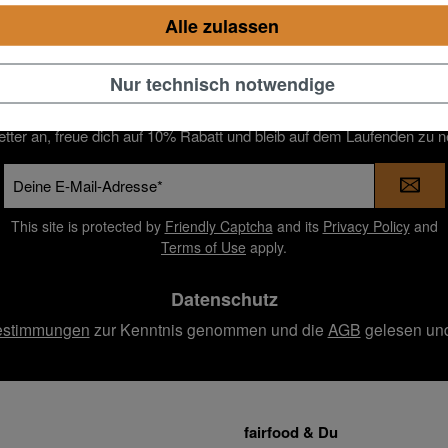
Alle zulassen
10% Rabatt mit fairfoods Nussletter
Nur technisch notwendige
etter an, freue dich auf 10% Rabatt und bleib auf dem Laufenden zu 
E-
Mail-
Adresse
This site is protected by
Friendly Captcha
and its
Privacy Policy
and
*
Terms of Use
apply.
Datenschutz
estimmungen
zur Kenntnis genommen und die
AGB
gelesen und
fairfood & Du