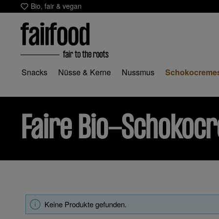
Bio, fair & vegan
m Hauptinhalt springen
Zur Suche springen
Zur Hauptnavigation springen
Snacks
Nüsse & Kerne
Nussmus
Schokocreme
Faire Bio-Schokoc
Keine Produkte gefunden.