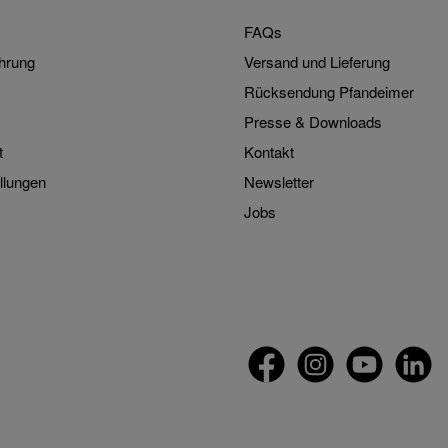
FAQs
hrung
Versand und Lieferung
Rücksendung Pfandeimer
Presse & Downloads
t
Kontakt
llungen
Newsletter
Jobs
twt.widget.communities.faceb
twt.widget.communitie
twt.widget.com
twt.widg