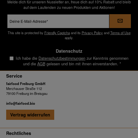
Melde dich für unseren Nussletter an, freue dich auf 10% Rabatt und bleib
auf dem Laufenden zu neuen Produkten und Aktionen!
E-
Mail-
Adresse
*
This site is protected by
Friendly Captcha
and its
Privacy Policy
and
Terms of Use
apply.
Datenschutz
Ich habe die
Datenschutzbestimmungen
zur Kenntnis genommen
und die
AGB
gelesen und bin mit ihnen einverstanden.
*
Service
fairfood Freiburg GmbH
Merzhauser Straße 112
79100 Freiburg im Breisgau
info@fairfood.bio
Vertrag widerrufen
Rechtliches