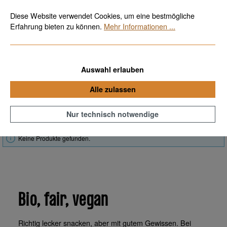
Bio, fair & vegan
Kostenloser Versand ab 70€
Zum Hauptinhalt springen
Diese Website verwendet Cookies, um eine bestmögliche
Erfahrung bieten zu können.
Mehr Informationen ...
Auswahl erlauben
Faire Bio-Snacks
Alle zulassen
Nur technisch notwendige
Produkte filtern
Keine Produkte gefunden.
Bio, fair, vegan
Richtig lecker snacken, aber mit gutem Gewissen. Bei