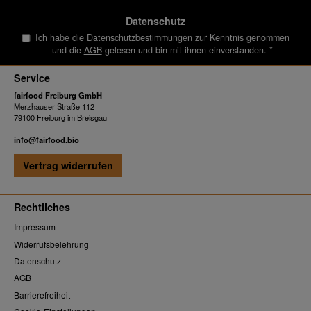
Datenschutz
Ich habe die
Datenschutzbestimmungen
zur Kenntnis genommen
und die
AGB
gelesen und bin mit ihnen einverstanden.
*
Service
fairfood Freiburg GmbH
Merzhauser Straße 112
79100 Freiburg im Breisgau
info@fairfood.bio
Vertrag widerrufen
Rechtliches
Impressum
Widerrufsbelehrung
Datenschutz
AGB
Barrierefreiheit