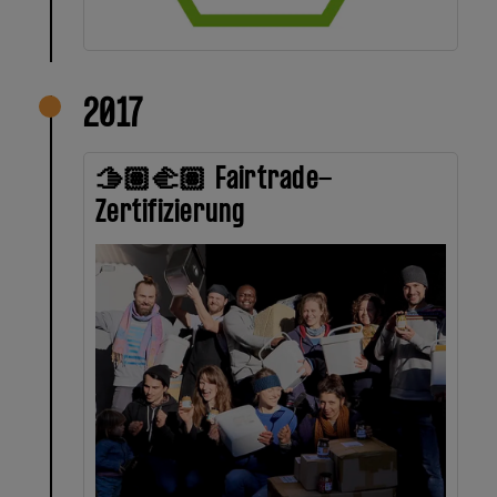
2017
🫱🏽‍🫲🏽 Fairtrade-
Zertifizierung