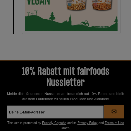
10% Rabatt mit fairfoods
Nussletter
Melde dich für unseren Nussletter an, freue dich auf 10% Rabatt und bleib
auf dem Laufenden zu neuen Produkten und Aktionen!
E-
Mail-
Adresse
*
This site is protected by
Friendly Captcha
and its
Privacy Policy
and
Terms of Use
apply.