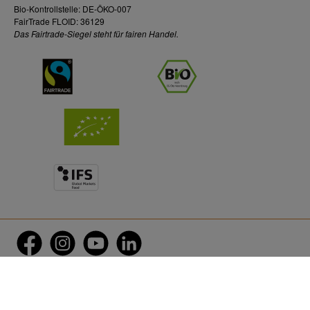
Bio-Kontrollstelle: DE-ÖKO-007
FairTrade FLOID: 36129
Das Fairtrade-Siegel steht für fairen Handel.
twt.widget.communities.facebook.name
twt.widget.communities.instagram.name
twt.widget.communities.youtube.name
twt.widget.communities.linkedin.name
Paypal
Rechnungskauf
Kreditkarte