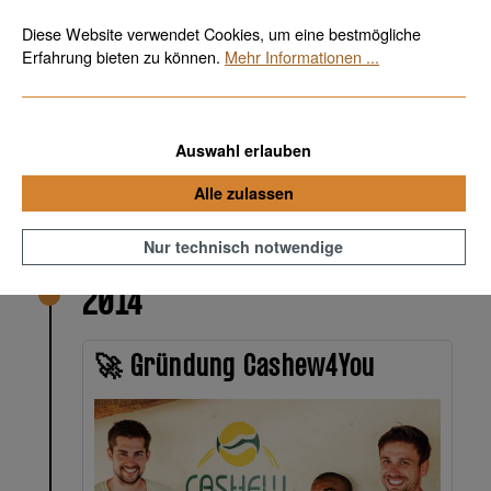
Bio, fair & vegan
Kostenloser Versand ab 70€
Zum Hauptinhalt springen
Diese Website verwendet Cookies, um eine bestmögliche
Erfahrung bieten zu können.
Mehr Informationen ...
Unsere Geschichte
Auswahl erlauben
Alle zulassen
Wie alles begann
Nur technisch notwendige
2014
🚀 Gründung Cashew4You