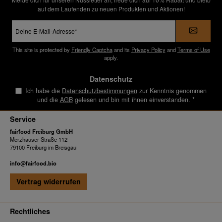
auf dem Laufenden zu neuen Produkten und Aktionen!
E-
Mail-
Adresse
*
This site is protected by
Friendly Captcha
and its
Privacy Policy
and
Terms of Use
apply.
Datenschutz
Ich habe die
Datenschutzbestimmungen
zur Kenntnis genommen
und die
AGB
gelesen und bin mit ihnen einverstanden.
*
Service
fairfood Freiburg GmbH
Merzhauser Straße 112
79100 Freiburg im Breisgau
info@fairfood.bio
Vertrag widerrufen
Rechtliches