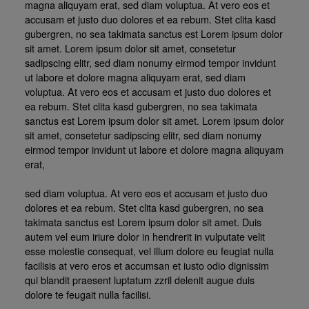
magna aliquyam erat, sed diam voluptua. At vero eos et
accusam et justo duo dolores et ea rebum. Stet clita kasd
gubergren, no sea takimata sanctus est Lorem ipsum dolor
sit amet. Lorem ipsum dolor sit amet, consetetur
sadipscing elitr, sed diam nonumy eirmod tempor invidunt
ut labore et dolore magna aliquyam erat, sed diam
voluptua. At vero eos et accusam et justo duo dolores et
ea rebum. Stet clita kasd gubergren, no sea takimata
sanctus est Lorem ipsum dolor sit amet. Lorem ipsum dolor
sit amet, consetetur sadipscing elitr, sed diam nonumy
eirmod tempor invidunt ut labore et dolore magna aliquyam
erat,
sed diam voluptua. At vero eos et accusam et justo duo
dolores et ea rebum. Stet clita kasd gubergren, no sea
takimata sanctus est Lorem ipsum dolor sit amet. Duis
autem vel eum iriure dolor in hendrerit in vulputate velit
esse molestie consequat, vel illum dolore eu feugiat nulla
facilisis at vero eros et accumsan et iusto odio dignissim
qui blandit praesent luptatum zzril delenit augue duis
dolore te feugait nulla facilisi.