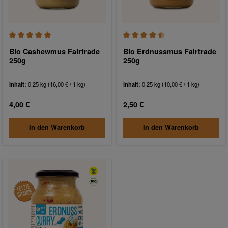
Durchschnittliche Bewertung von 5 von 5 Sternen
Durchschnittliche Bewertung von
Bio Cashewmus Fairtrade
Bio Erdnussmus Fairtrade
250g
250g
Inhalt:
0.25 kg
(16,00 € / 1 kg)
Inhalt:
0.25 kg
(10,00 € / 1 kg)
Regulärer Preis:
Regulärer Preis:
4,00 €
2,50 €
In den Warenkorb
In den Warenkorb