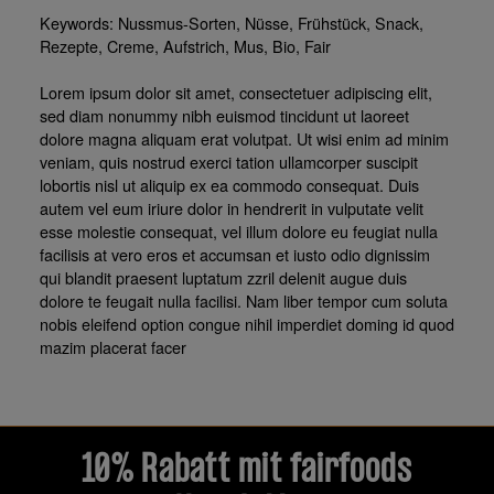
Keywords: Nussmus-Sorten, Nüsse, Frühstück, Snack,
Rezepte, Creme, Aufstrich, Mus, Bio, Fair
Lorem ipsum dolor sit amet, consectetuer adipiscing elit,
sed diam nonummy nibh euismod tincidunt ut laoreet
dolore magna aliquam erat volutpat. Ut wisi enim ad minim
veniam, quis nostrud exerci tation ullamcorper suscipit
lobortis nisl ut aliquip ex ea commodo consequat. Duis
autem vel eum iriure dolor in hendrerit in vulputate velit
esse molestie consequat, vel illum dolore eu feugiat nulla
facilisis at vero eros et accumsan et iusto odio dignissim
qui blandit praesent luptatum zzril delenit augue duis
dolore te feugait nulla facilisi. Nam liber tempor cum soluta
nobis eleifend option congue nihil imperdiet doming id quod
mazim placerat facer
10% Rabatt mit fairfoods