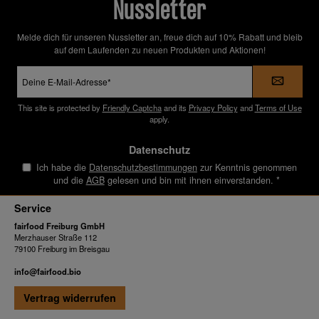
Nussletter
Melde dich für unseren Nussletter an, freue dich auf 10% Rabatt und bleib
auf dem Laufenden zu neuen Produkten und Aktionen!
E-
Mail-
Adresse
*
This site is protected by
Friendly Captcha
and its
Privacy Policy
and
Terms of Use
apply.
Datenschutz
Ich habe die
Datenschutzbestimmungen
zur Kenntnis genommen
und die
AGB
gelesen und bin mit ihnen einverstanden.
*
Service
fairfood Freiburg GmbH
Merzhauser Straße 112
79100 Freiburg im Breisgau
info@fairfood.bio
Vertrag widerrufen