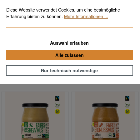
Bio, fair & vegan
Kostenloser Versand ab 70€
Zum Hauptinhalt springen
Diese Website verwendet Cookies, um eine bestmögliche
Erfahrung bieten zu können.
Mehr Informationen ...
Auswahl erlauben
Alle Produkte
Alle zulassen
Nur technisch notwendige
Produkte filtern