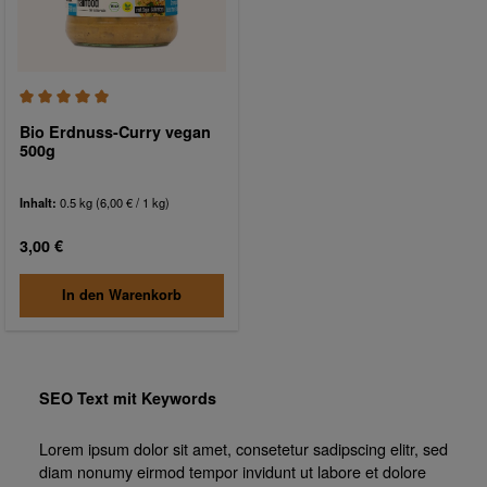
Durchschnittliche Bewertung von 5 von 5 Sternen
Bio Erdnuss-Curry vegan
500g
Inhalt:
0.5 kg
(6,00 € / 1 kg)
Regulärer Preis:
3,00 €
In den Warenkorb
SEO Text mit Keywords
Lorem ipsum dolor sit amet, consetetur sadipscing elitr, sed
diam nonumy eirmod tempor invidunt ut labore et dolore