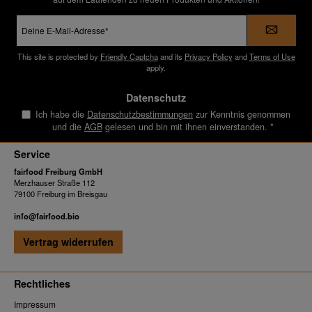
E-
Mail-
Adresse
*
This site is protected by
Friendly Captcha
and its
Privacy Policy
and
Terms of Use
apply.
Datenschutz
Ich habe die
Datenschutzbestimmungen
zur Kenntnis genommen
und die
AGB
gelesen und bin mit ihnen einverstanden.
*
Service
fairfood Freiburg GmbH
Merzhauser Straße 112
79100 Freiburg im Breisgau
info@fairfood.bio
Vertrag widerrufen
Rechtliches
Impressum