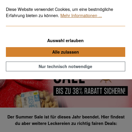
Bio, fair & vegan
Kostenloser Versand ab 70€
Zum Hauptinhalt springen
Diese Website verwendet Cookies, um eine bestmögliche
Erfahrung bieten zu können.
Mehr Informationen ...
Auswahl erlauben
Alle zulassen
Nur technisch notwendige
Der Summer Sale ist für dieses Jahr beendet. Hier findest
du aber weitere Leckereien zu richtig fairen Deals: