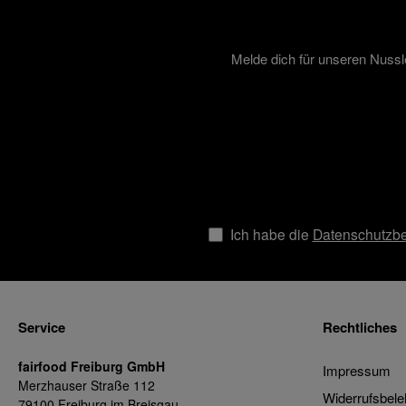
Melde dich für unseren Nussl
Ich habe die
Datenschutzb
Service
Rechtliches
fairfood Freiburg GmbH
Impressum
Merzhauser Straße 112
Widerrufsbele
79100 Freiburg im Breisgau