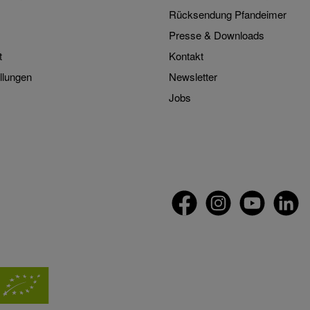
Rücksendung Pfandeimer
Presse & Downloads
t
Kontakt
llungen
Newsletter
Jobs
twt.widget.communities.faceb
twt.widget.communitie
twt.widget.com
twt.widg