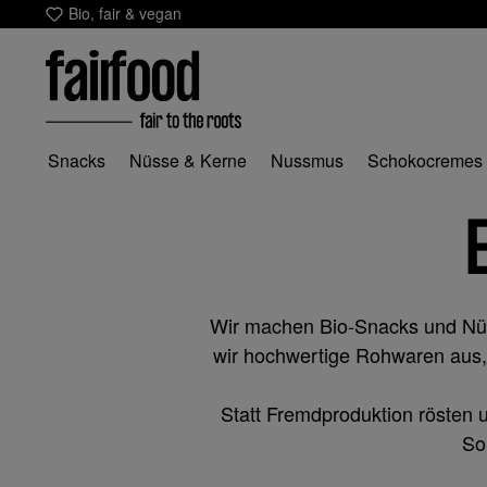
Bio, fair & vegan
m Hauptinhalt springen
Zur Suche springen
Zur Hauptnavigation springen
Snacks
Nüsse & Kerne
Nussmus
Schokocremes
Wir machen Bio-Snacks und Nüsse
wir hochwertige Rohwaren aus,
Statt Fremdproduktion rösten u
So