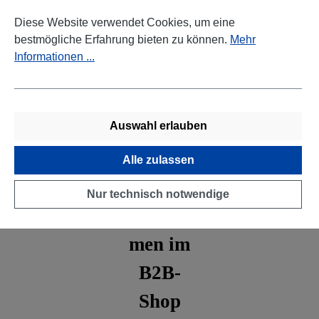
Zum Hauptinhalt springen
Diese Website verwendet Cookies, um eine
bestmögliche Erfahrung bieten zu können.
Mehr
Informationen ...
Auswahl erlauben
Ware
Alle zulassen
Sojabohnen
Nur technisch notwendige
Willkom
men im
B2B-
Shop